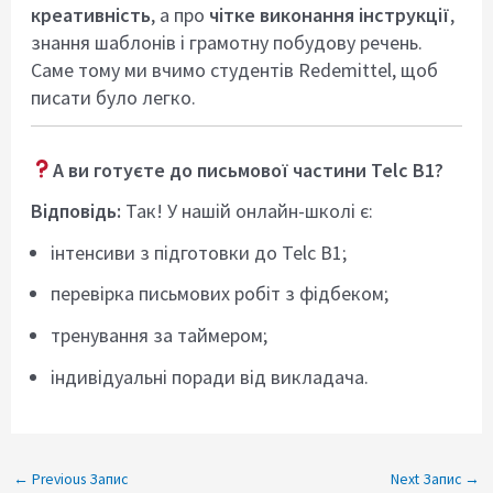
креативність
, а про
чітке виконання інструкції
,
знання шаблонів і грамотну побудову речень.
Саме тому ми вчимо студентів Redemittel, щоб
писати було легко.
А ви готуєте до письмової частини Telc B1?
Відповідь:
Так! У нашій онлайн-школі є:
інтенсиви з підготовки до Telc B1;
перевірка письмових робіт з фідбеком;
тренування за таймером;
індивідуальні поради від викладача.
←
Previous Запис
Next Запис
→