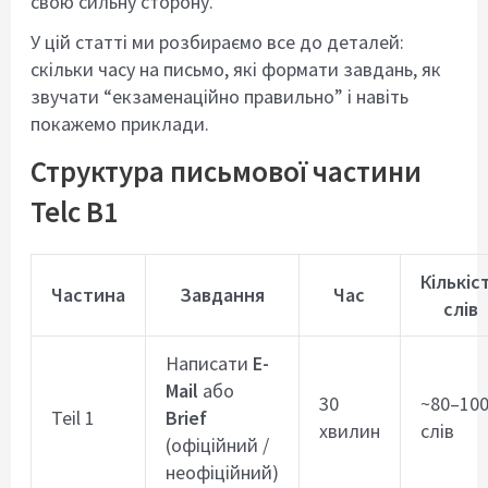
свою сильну сторону.
У цій статті ми розбираємо все до деталей:
скільки часу на письмо, які формати завдань, як
звучати “екзаменаційно правильно” і навіть
покажемо приклади.
Структура письмової частини
Telc B1
Кількіс
Частина
Завдання
Час
слів
Написати
E-
Mail
або
30
~80–10
Teil 1
Brief
хвилин
слів
(офіційний /
неофіційний)