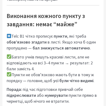
Виконання кожного пункту з
завдання: немає “майже”
Telc B1 чітко прописує
пункти
, які треба
обов’язково згадати
в листі. Якщо хоча б один
пропущено —
бал знижується автоматично
.
Багато учнів пишуть красиві листи, але не
відповідають на всі 3–4 пункти → результат: 2
бали замість 4.
Пункти не обов’язково мають бути в тому ж
порядку — головне, щоб
усі були чітко видимі
.
Порада:
під час підготовки привчай себе
підкреслювати
або
нумерувати
пункти прямо в
чернетці, щоб нічого не втратити.