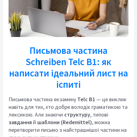
Письмова частина
Schreiben Telc B1: як
написати ідеальний лист на
іспиті
Письмова частина екзамену
Telc B1
— це виклик
навіть для тих, хто добре володіє граматикою та
лексикою. Але знаючи
структуру
, типові
завдання
й
шаблони (Redemittel)
, можна
перетворити письмо з найстрашнішої частини на