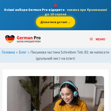
Skip
to
Осінні набори German Pro відкрито
·
знижка при бронюванні
до
10 серпня
content
Дізнатися деталі →
Post
Main
navigation
МЕНЮ
Menu
Головна
»
Блог
»
Письмова частина Schreiben Telc B1: як написати
ідеальний лист на іспиті