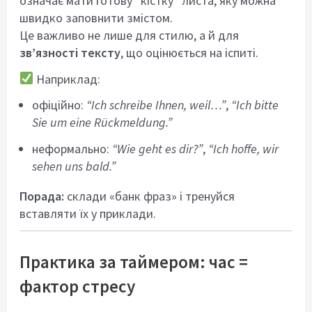
означає мати готову “кістку” листа, яку можна
швидко заповнити змістом.
Це важливо не лише для стилю, а й для
зв’язності тексту
, що оцінюється на іспиті.
Наприклад:
офіційно:
“Ich schreibe Ihnen, weil…”
,
“Ich bitte
Sie um eine Rückmeldung.”
неформально:
“Wie geht es dir?”
,
“Ich hoffe, wir
sehen uns bald.”
Порада:
склади «банк фраз» і тренуйся
вставляти їх у приклади.
Практика за таймером: час =
фактор стресу