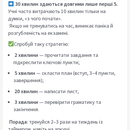
30 хвилин здаються довгими лише перші 5.
Учні часто витрачають 10 хвилин тільки на
думки, «з чого почати».
Якщо не тренуватись на час, виникає паніка й
розгубленість на екзамені.
Спробуй таку стратегію:
2 хвилини
— прочитати завдання та
підкреслити ключові пункти;
5 хвилин
— скласти план (вступ, 3–4 пункти,
завершення);
20 хвилин
— написати лист;
3 хвилини
— перевірити граматику та
закінчення.
Порада:
тренуйся 2–3 рази на тиждень із
таймером, навіть на аркуші.