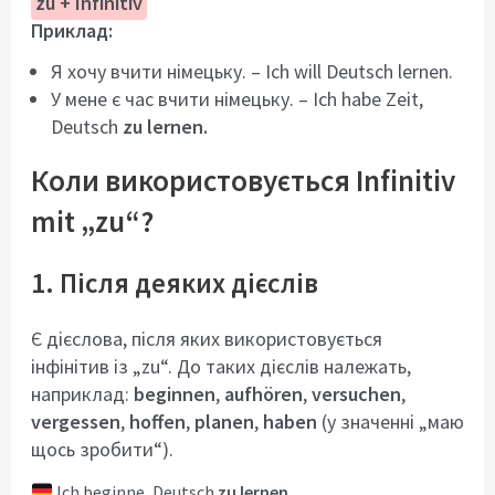
zu + Infinitiv
Приклад:
Я хочу вчити німецьку. – Ich will Deutsch lernen.
У мене є час вчити німецьку. – Ich habe Zeit,
Deutsch
zu lernen.
Коли використовується Infinitiv
mit „zu“?
1. Після деяких дієслів
Є дієслова, після яких використовується
інфінітив із „zu“. До таких дієслів належать,
наприклад:
beginnen
,
aufhören
,
versuchen
,
vergessen
,
hoffen
,
planen
,
haben
(у значенні „маю
щось зробити“).
Ich beginne, Deutsch
zu lernen
.