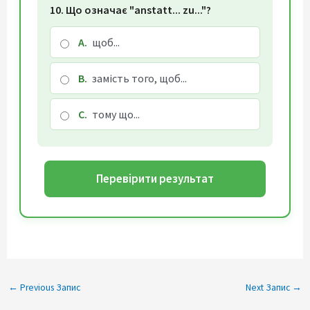
10. Що означає "anstatt... zu..."?
A.
щоб...
B.
замість того, щоб...
C.
тому що...
Перевірити результат
←
Previous Запис
Next Запис
→