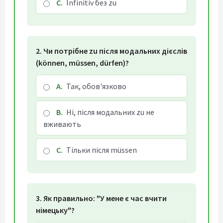
C.
Infinitiv без zu
2. Чи потрібне zu після модальних дієслів
(können, müssen, dürfen)?
A.
Так, обов'язково
B.
Ні, після модальних zu не
вживають
C.
Тільки після müssen
3. Як правильно: "У мене є час вчити
німецьку"?