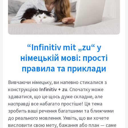
“Infinitiv mit „zu“ у
німецькій мові: прості
правила та приклади
Вивчаючи нiмецьку, ви напевно стикалися з
конструкцiєю
Infinitiv + zu
. Спочатку може
здаватися, що це щось дуже складне, але
насправдi все набагато простiше! Ця тема
зробить вашi речення багатшими та ближчими
до реального мовлення. Уявiть, що ви хочете
висловити свою мету, бажання або план — саме