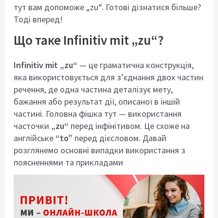
тут вам допоможе „zu“. Готовi дiзнатися бiльше?
Тодi вперед!
Що таке Infinitiv mit „zu“?
Infinitiv mit „zu“
— це граматична конструкцiя,
яка використовується для з’єднання двох частин
речення, де одна частина деталiзує мету,
бажання або результат дiї, описаної в iншiй
частинi. Головна фiшка тут — використання
часточки
„zu“
перед iнфiнiтивом. Це схоже на
англійське
“to”
перед дієсловом. Давай
розглянемо основні випадки використання з
поясненнями та прикладами