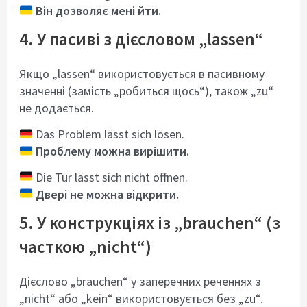
Він дозволяє мені йти.
4. У пасиві з дієсловом „lassen“
Якщо „lassen“ використовується в пасивному
значенні (замість „робиться щось“), також „zu“
не додається.
Das Problem lässt sich lösen.
Проблему можна вирішити.
Die Tür lässt sich nicht öffnen.
Двері не можна відкрити.
5. У конструкціях із „brauchen“ (з
часткою „nicht“)
Дієслово „brauchen“ у заперечних реченнях з
„nicht“ або „kein“ використовується без „zu“.