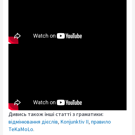
Дивись також інші статті з граматики:
відмінювання дієслів
,
Konjunktiv II
,
правило
TeKaMoLo
.