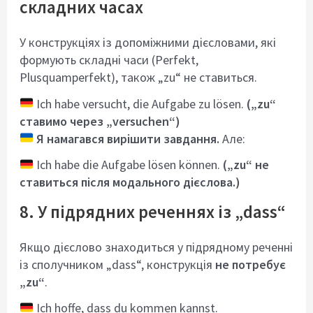
складних часах
У конструкціях із допоміжними дієсловами, які
формують складні часи (Perfekt,
Plusquamperfekt), також „zu“ не ставиться.
Ich habe versucht, die Aufgabe zu lösen.
(„zu“
ставимо через „versuchen“)
Я намагався вирішити завдання.
Але:
Ich habe die Aufgabe lösen können.
(„zu“ не
ставиться після модального дієслова.)
8. У підрядних реченнях із „dass“
Якщо дієслово знаходиться у підрядному реченні
із сполучником „dass“, конструкція
не потребує
„zu“
.
Ich hoffe, dass du kommen kannst.