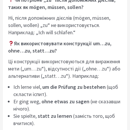
таких як mögen, müssen, sollen?
Ні, після допоміжних дієслів (mögen, müssen,
sollen, wollen) „zu“ не використовується.
Наприклад: „Ich will schlafen.“
Як використовувати конструкції um…zu,
ohne…zu, statt…zu?
Ці конструкції використовуються для вираження
мети („um…zu“), відсутності дії („ohne…zu“) або
альтернативи („statt…zu“). Наприклад:
Ich lerne viel,
um die Prüfung zu bestehen
(щоб
скласти іспит).
Er ging weg,
ohne etwas zu sagen
(не сказавши
нічого).
Sie spielte,
statt zu lernen
(замість того, щоб
вчитися).