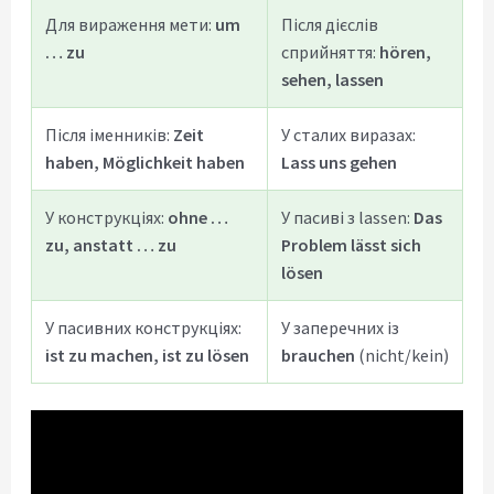
Для вираження мети:
um
Після дієслів
… zu
сприйняття:
hören,
sehen, lassen
Після іменників:
Zeit
У сталих виразах:
haben, Möglichkeit haben
Lass uns gehen
У конструкціях:
ohne …
У пасиві з lassen:
Das
zu, anstatt … zu
Problem lässt sich
lösen
У пасивних конструкціях:
У заперечних із
ist zu machen, ist zu lösen
brauchen
(nicht/kein)