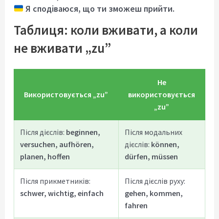
Я сподіваюся, що ти зможеш прийти.
Таблиця: коли вживати, а коли
не вживати „zu”
Не
Використовується „zu”
використовується
„zu”
Після дієслів:
beginnen,
Після модальних
versuchen, aufhören,
дієслів:
können,
planen, hoffen
dürfen, müssen
Після прикметників:
Після дієслів руху:
schwer, wichtig, einfach
gehen, kommen,
fahren