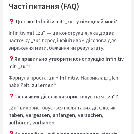
Часті питання (FAQ)
Що таке Infinitiv mit „zu“ у німецькій мові?
Infinitiv mit „zu“ — це конструкція, яка додає
часточку „zu“ перед інфінітивом дієслова для
вираження мети, бажання чи результату.
Як правильно утворити конструкцію Infinitiv
mit „zu“?
Формула проста:
zu + Infinitiv
. Наприклад: „Ich
habe Zeit,
zu lernen
.“
Після яких дієслів використовується „zu“?
„Zu“ використовується після таких дієслів, як
haben, vergessen, anfangen, versuchen,
aufhören, vorhaben
.
Чи потрібне „zu“ після допоміжних дієслів,