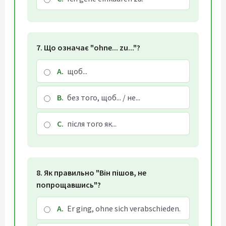
7. Що означає "ohne... zu..."?
A.
щоб...
B.
без того, щоб... / не...
C.
після того як...
8. Як правильно "Він пішов, не
попрощавшись"?
A.
Er ging, ohne sich verabschieden.