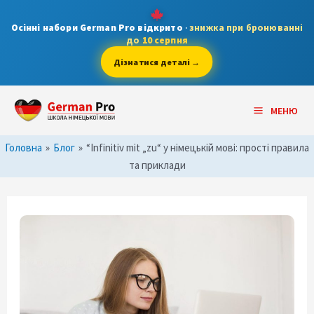
Skip
to
Осінні набори German Pro відкрито
·
знижка при бронюванні
до
10 серпня
content
Дізнатися деталі →
Post
Main
navigation
МЕНЮ
Menu
Головна
»
Блог
»
“Infinitiv mit „zu“ у німецькій мові: прості правила
та приклади