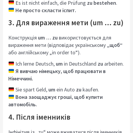
Es ist nicht einfach, die Prüfung
zu bestehen
.
Не просто скласти іспит.
3. Для вираження мети (um … zu)
Конструкція
um … zu
використовується для
вираження мети (відповідає українському
„щоб“
або англійському „in order to“).
Ich lerne Deutsch,
um
in Deutschland
zu
arbeiten.
Я вивчаю німецьку, щоб працювати в
Німеччині.
Sie spart Geld,
um
ein Auto
zu
kaufen.
Вона заощаджує гроші, щоб купити
автомобіль.
4. Після іменників
Інфінітив із „zu“ може вживатися після іменників