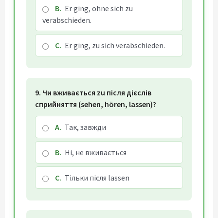
B.
Er ging, ohne sich zu
verabschieden.
C.
Er ging, zu sich verabschieden.
9. Чи вживається zu після дієслів
сприйняття (sehen, hören, lassen)?
A.
Так, завжди
B.
Ні, не вживається
C.
Тільки після lassen