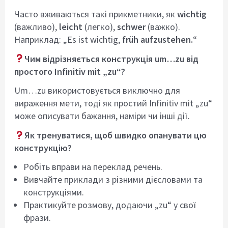
Часто вживаються такі прикметники, як
wichtig
(важливо),
leicht
(легко),
schwer
(важко).
Наприклад: „Es ist wichtig,
früh aufzustehen.
“
Чим відрізняється конструкція um…zu від
простого Infinitiv mit „zu“?
Um…zu використовується виключно для
вираження мети, тоді як простий Infinitiv mit „zu“
може описувати бажання, наміри чи інші дії.
Як тренуватися, щоб швидко опанувати цю
конструкцію?
Робіть вправи на переклад речень.
Вивчайте приклади з різними дієсловами та
конструкціями.
Практикуйте розмову, додаючи „zu“ у свої
фрази.