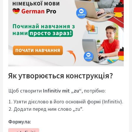
Як утворюється конструкція?
Щоб створити
Infinitiv mit „zu“
, потрiбно:
Узяти дiєслово в його основнiй формi (Infinitiv).
Додати перед ним слово „zu“.
Формула: