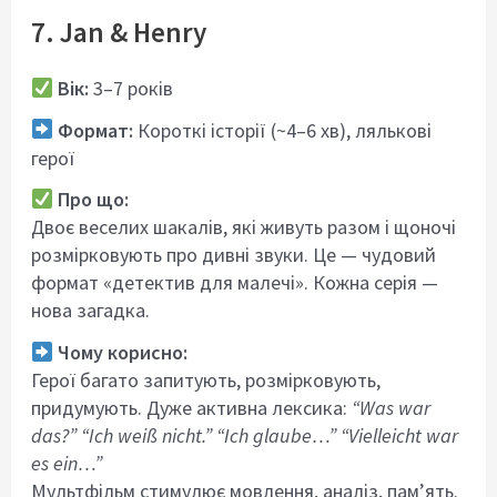
7. Jan & Henry
Вік:
3–7 років
Формат:
Короткі історії (~4–6 хв), лялькові
герої
Про що:
Двоє веселих шакалів, які живуть разом і щоночі
розмірковують про дивні звуки. Це — чудовий
формат «детектив для малечі». Кожна серія —
нова загадка.
Чому корисно:
Герої багато запитують, розмірковують,
придумують. Дуже активна лексика:
“Was war
das?” “Ich weiß nicht.” “Ich glaube…” “Vielleicht war
es ein…”
Мультфільм стимулює мовлення, аналіз, пам’ять.