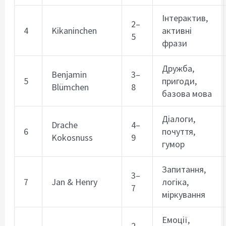
Інтерактив,
2–
4
Kikaninchen
активні
5
фрази
Дружба,
Benjamin
3–
5
пригоди,
Blümchen
8
базова мова
Діалоги,
Drache
4–
6
почуття,
Kokosnuss
9
гумор
Запитання,
3–
7
Jan & Henry
логіка,
7
міркування
Емоції,
2–