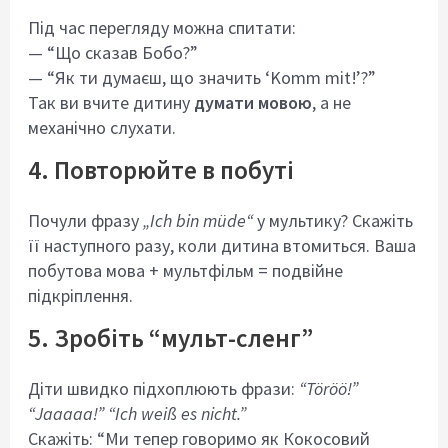
Під час перегляду можна спитати:
— “Що сказав Бобо?”
— “Як ти думаєш, що значить ‘Komm mit!’?”
Так ви вчите дитину
думати мовою
, а не
механічно слухати.
4. Повторюйте в побуті
Почули фразу
„Ich bin müde“
у мультику? Скажіть
її наступного разу, коли дитина втомиться. Ваша
побутова мова + мультфільм = подвійне
підкріплення.
5. Зробіть “мульт-сленг”
Діти швидко підхоплюють фрази:
“Töröö!”
“Jaaaaa!” “Ich weiß es nicht.”
Скажіть: “Ми тепер говоримо як Кокосовий