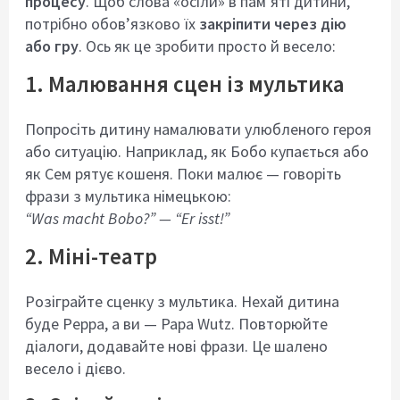
процесу
. Щоб слова «осіли» в пам’яті дитини,
потрібно обов’язково їх
закріпити через дію
або гру
. Ось як це зробити просто й весело:
1. Малювання сцен із мультика
Попросіть дитину намалювати улюбленого героя
або ситуацію. Наприклад, як Бобо купається або
як Сем рятує кошеня. Поки малює — говоріть
фрази з мультика німецькою:
“Was macht Bobo?” — “Er isst!”
2. Міні-театр
Розіграйте сценку з мультика. Нехай дитина
буде Peppa, а ви — Papa Wutz. Повторюйте
діалоги, додавайте нові фрази. Це шалено
весело і дієво.