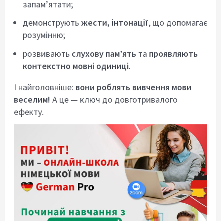
запам’ятати;
демонструють
жести, інтонації
, що допомагає
розумінню;
розвивають
слухову пам’ять
та
проявляють
контекстно мовні одиниці
.
І найголовніше:
вони роблять вивчення мови
веселим!
А це — ключ до довготривалого
ефекту.