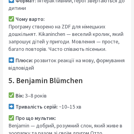
Формат:
Інтерактивний, герої звертаються до
дитини
Чому варто:
Програму створено на ZDF для німецьких
дошкільнят. Kikaninchen — веселий кролик, який
запрошує дітей у пригоди. Мовлення — просте,
багато повторів. Часто співають пісеньки.
Плюси:
розвиток реакції на мову, формування
відповідей
5. Benjamin Blümchen
Вік:
3–8 років
Тривалість серій:
~10–15 хв
Про що мультик:
Benjamin — добрий, розумний слон, який живе в
зоопарку та разом зі своїм другом Отто