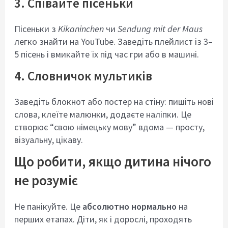
3. Співайте пісеньки
Пісеньки з
Kikaninchen
чи
Sendung mit der Maus
легко знайти на YouTube. Заведіть плейлист із 3–
5 пісень і вмикайте їх під час гри або в машині.
4. Словничок мультиків
Заведіть блокнот або постер на стіну: пишіть нові
слова, клеїте малюнки, додаєте наліпки. Це
створює “свою німецьку мову” вдома — просту,
візуальну, цікаву.
Що робити, якщо дитина нічого
не розуміє
Не панікуйте. Це
абсолютно нормально
на
перших етапах. Діти, як і дорослі, проходять