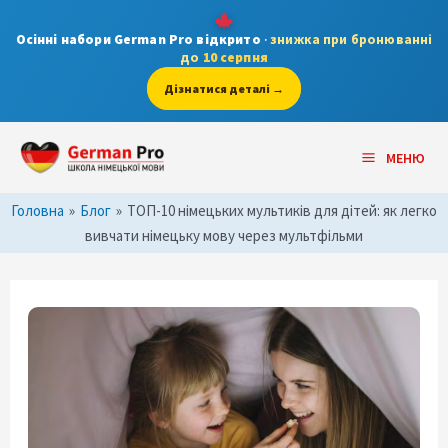
Skip
to
Осінні набори German Pro відкрито
·
знижка при бронюванні
до
10 серпня
content
Дізнатися деталі →
Post
Main
navigation
МЕНЮ
Menu
Головна
»
Блог
»
ТОП-10 німецьких мультиків для дітей: як легко
вивчати німецьку мову через мультфільми