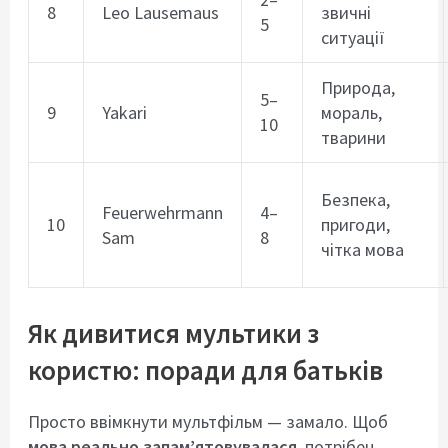
8
Leo Lausemaus
звичні
5
ситуації
Природа,
5–
9
Yakari
мораль,
10
тварини
Безпека,
Feuerwehrmann
4–
10
пригоди,
Sam
8
чітка мова
Як дивитися мультики з
користю: поради для батьків
Просто ввімкнути мультфільм — замало. Щоб
мова реально запам’ятовувалася
, потрібен