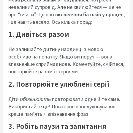
невеликий супровід. Але не хвилюйтеся — це не
про “вчити”. Це про
включення батьків у процес
,
і це навіть весело. Ось кілька порад:
1. Дивіться разом
Не залишайте дитину наодинці з мовою,
особливо на початку. Якщо ви поруч — вона
впевненіше сприймає нове. Коментуйте, смійтеся,
повторюйте разом із героями.
2. Повторюйте улюблені серії
Діти
обожнюють
повторювати одне й те саме.
Використайте це! Повторне прослуховування =
краща пам’ять + впізнавання фраз.
3. Робіть паузи та запитання