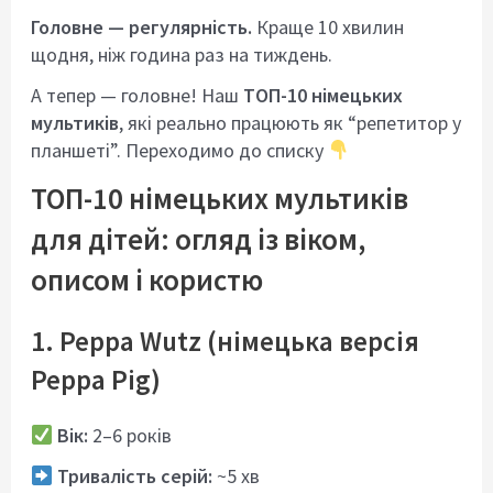
Головне — регулярність.
Краще 10 хвилин
щодня, ніж година раз на тиждень.
А тепер — головне! Наш
ТОП-10 німецьких
мультиків
, які реально працюють як “репетитор у
планшеті”. Переходимо до списку
ТОП-10 німецьких мультиків
для дітей: огляд із віком,
описом і користю
1. Peppa Wutz
(німецька версія
Peppa Pig)
Вік:
2–6 років
Тривалість серій:
~5 хв