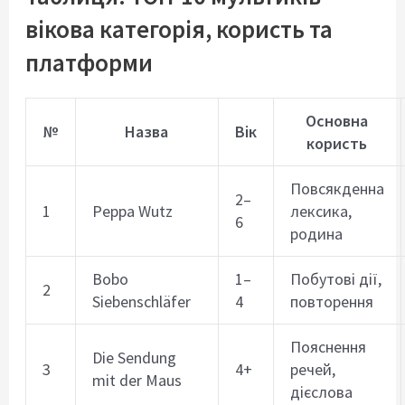
вікова категорія, користь та
платформи
Основна
№
Назва
Вік
користь
Повсякденна
2–
1
Peppa Wutz
лексика,
6
родина
Bobo
1–
Побутові дії,
2
Siebenschläfer
4
повторення
Пояснення
Die Sendung
3
4+
речей,
mit der Maus
дієслова