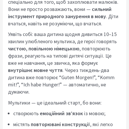
спеціально для того, щоб захоплювати малюків.
Вони не просто розважають, вони —
сильний
інструмент природного занурення в мову
. Діти
вчаться, навіть не розуміючи, що вчаться.
Уявіть собі: ваша дитина щодня дивиться 10–15
хвилин улюбленого мультика, де герої говорять
чистою, повільною німецькою
, повторюють
фрази, реагують на типові дитячі ситуації. Це
вже не навчання, це звичка, яка формує
внутрішнє мовне чуття
. Через тиждень-два
дитина вже повторює “Guten Morgen!”, “Komm
mit!”, “Ich habe Hunger!” — автоматично, не
думаючи.
Мультики — це ідеальний старт, бо вони:
створюють
емоційний зв’язок
із мовою;
містять
повторювані конструкції
, які легко