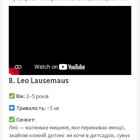
8. Leo Lausemaus
Вік:
2–5 років
Тривалість:
~5 хв
Сюжет:
Лео — маленьке мишеня, яке переживає емоції,
знайомі кожній дитині: не хоче в дитсадок, сумує