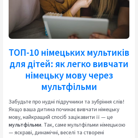
ТОП-10 німецьких мультиків
для дітей: як легко вивчати
німецьку мову через
мультфільми
Забудьте про нудні підручники та зубріння слів!
Якщо ваша дитина починає вивчати німецьку
мову, найкращий спосіб зацікавити її — це
мультфільми
. Так, саме мультфільми німецькою
— яскраві, динамічні, веселі та створені