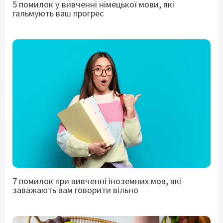
5 помилок у вивченні німецької мови, які
гальмують ваш прогрес
7 помилок при вивченні іноземних мов, які
заважають вам говорити вільно