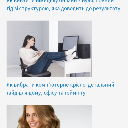
Як вивчити німецьку онлайн з нуля: повний
гід зі структурою, яка доводить до результату
Як вибрати комп’ютерне крісло: детальний
гайд для дому, офісу та геймінгу