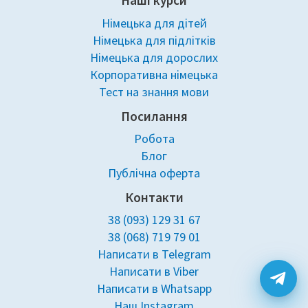
Наші курси
Німецька для дітей
Німецька для підлітків
Німецька для дорослих
Корпоративна німецька
Тест на знання мови
Посилання
Робота
Блог
Публічна оферта
Контакти
38 (093) 129 31 67
38 (068) 719 79 01
Написати в Telegram
Написати в Viber
Написати в Whatsapp
Наш Instagram