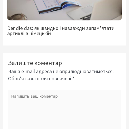
Der die das: як швидко і назавжди запам’ятати
артиклі в німецькій
Залиште коментар
Ваша e-mail адреса не оприлюднюватиметься.
Обов’язкові поля позначені
*
Напишіть
ваш
коментар