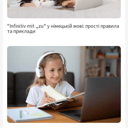
“Infinitiv mit „zu“ у німецькій мові: прості правила
та приклади