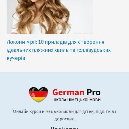
Локони мрії: 10 приладів для створення
ідеальних пляжних хвиль та голлівудських
кучерів
Онлайн курси німецької мови для дітей, підлітків і
дорослих.