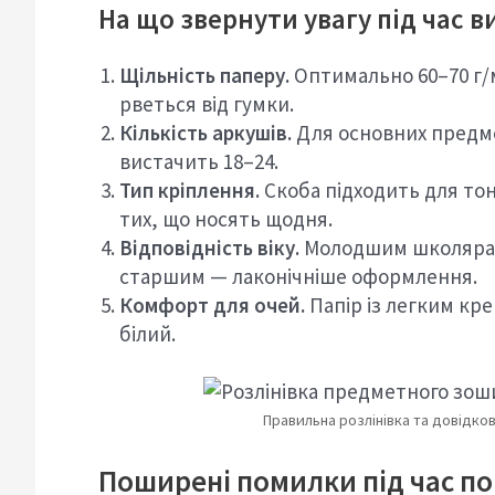
На що звернути увагу під час в
Щільність паперу.
Оптимально 60–70 г/м
рветься від гумки.
Кількість аркушів.
Для основних предмет
вистачить 18–24.
Тип кріплення.
Скоба підходить для тон
тих, що носять щодня.
Відповідність віку.
Молодшим школярам 
старшим — лаконічніше оформлення.
Комфорт для очей.
Папір із легким кр
білий.
Правильна розлінівка та довідков
Поширені помилки під час п