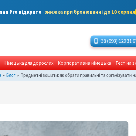
man Pro відкрито
·
знижка при бронюванні до
10 серпня
38 (093) 129 31 6
Німецька для дорослих
Корпоративна німецька
Тест на 
а
»
Блог
»
Предметні зошити: як обрати правильні та організувати 