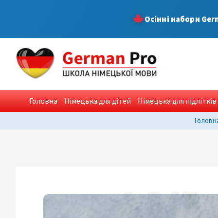
Skip
Осінні набори Ger
to
content
Post
navigation
Головна
Німецька для дітей
Німецька для підлітків
Головн