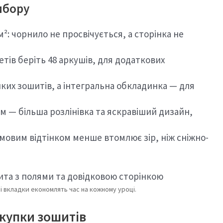
ибору
²: чорнило не просвічується, а сторінка не
ів беріть 48 аркушів, для додаткових
ких зошитів, а інтегральна обкладинка — для
— більша розлінівка та яскравіший дизайн,
емовим відтінком менше втомлює зір, ніж сніжно-
і вкладки економлять час на кожному уроці.
окупки зошитів