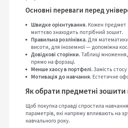
Основні переваги перед уніве
Швидке орієнтування.
Кожен предмет м
миттєво знаходить потрібний зошит.
Правильна розлінівка.
Для математики 
висоти, для іноземної — допоміжна коса
Довідкові сторінки.
Таблиці множення, 
прямо на форзаці.
Менше хаосу в портфелі.
Замість стосу
Мотивація до навчання.
Естетичне офо
Як обрати предметні зошити
Щоб покупка справді спростила навчання, 
параметрів, які напряму впливають на зр
навчального року.