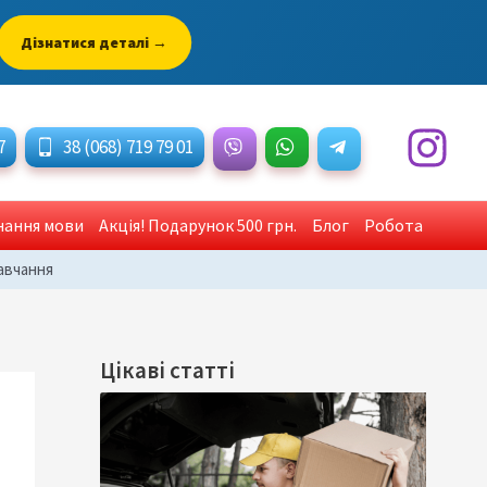
Дізнатися деталі →
7
38 (068) 719 79 01
знання мови
Акція! Подарунок 500 грн.
Блог
Робота
навчання
Цікаві статті