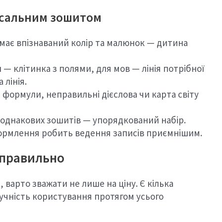
рсальним зошитом
ає впізнаваний колір та малюнок — дитина
— клітинка з полями, для мов — лінія потрібної
 лінія.
формули, неправильні дієслова чи карта світу
 однакових зошитів — упорядкований набір.
рмлення робить ведення записів приємнішим.
 правильно
варто зважати не лише на ціну. Є кілька
учність користування протягом усього