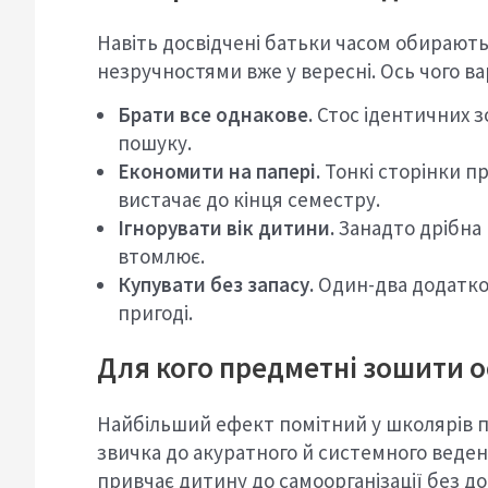
Навіть досвідчені батьки часом обирають
незручностями вже у вересні. Ось чого ва
Брати все однакове.
Стос ідентичних з
пошуку.
Економити на папері.
Тонкі сторінки п
вистачає до кінця семестру.
Ігнорувати вік дитини.
Занадто дрібна 
втомлює.
Купувати без запасу.
Один-два додатков
пригоді.
Для кого предметні зошити о
Найбільший ефект помітний у школярів по
звичка до акуратного й системного веден
привчає дитину до самоорганізації без до