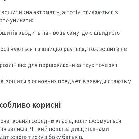
 зошити «на автоматі», а потім стикаються з
рто уникати:
ошитів зводить нанівець саму ідею швидкого
росвічуються та швидко рвуться, тож зошита не
розлінівка для першокласника псує почерк і
і зошити з основних предметів завжди стають у
собливо корисні
чаткових і середніх класів, коли формується
ня записів. Чіткий поділ за дисциплінами
даткового тиску з боку батьків.