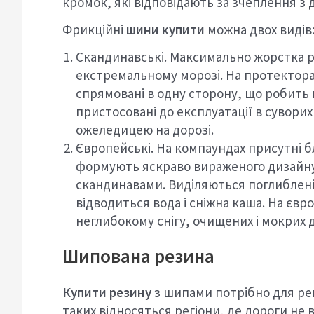
кромок, які відповідають за зчеплення з 
Фрикційні
шини купити
можна двох видів
Скандинавські. Максимально жорстка ре
екстремальному морозі. На протекторах
спрямовані в одну сторону, що робит
пристосовані до експлуатації в суворих
ожеледицею на дорозі.
Європейські. На компаундах присутні б
формують яскраво вираженого дизайну. 
скандинавами. Виділяються поглиблені 
відводиться вода і сніжна каша. На єв
неглибокому снігу, очищених і мокрих д
Шипована резина
Купити резину
з шипами потрібно для рег
таких відносяться регіони, де дороги не 