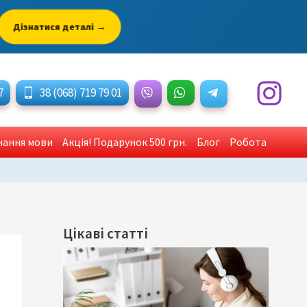
Дізнатися деталі →
7
38 (068) 719 79 01
знання мови
Акція! Подарунок 500 грн.
Блог
Робота
Цікаві статті