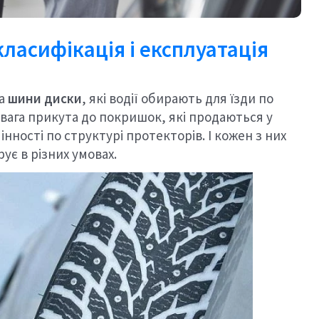
класифікація і експлуатація
на
шини диски
, які водії обирають для їзди по
увага прикута до покришок, які продаються у
нності по структурі протекторів. І кожен з них
ує в різних умовах.