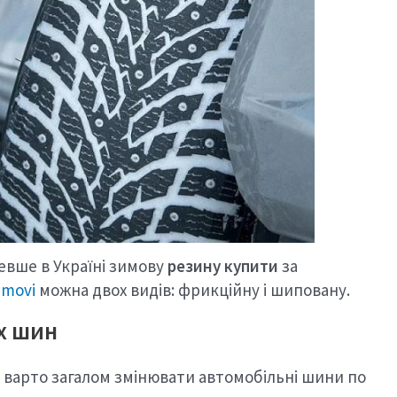
евше в Україні зимову
резину купити
за
imovi
можна двох видів: фрикційну і шиповану.
іх шин
варто загалом змінювати автомобільні шини по