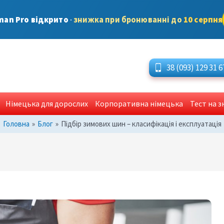
man Pro відкрито
·
знижка при бронюванні до
10 серпня
38 (093) 129 31 6
Німецька для дорослих
Корпоративна німецька
Тест на 
Головна
»
Блог
»
Підбір зимових шин – класифікація і експлуатація