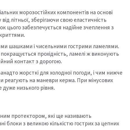
іальних морозостійких компонентів на основі
ну від літньої, зберігаючи свою еластичність
нок цього забезпечується надійне зчеплення з
окриттями.
ими шашками і чисельними гострими ламелями.
 покращується прохідність, ламелі ж виконують
йний контакт з дорогою.
занадто жорсткі для холодної погоди, і чим нижче
и реагують на маневри керма. При мінусових
 дуже низького рівня.
ичним протектором, які ще називають
ні блоки з великою кількістю гострих за цепних