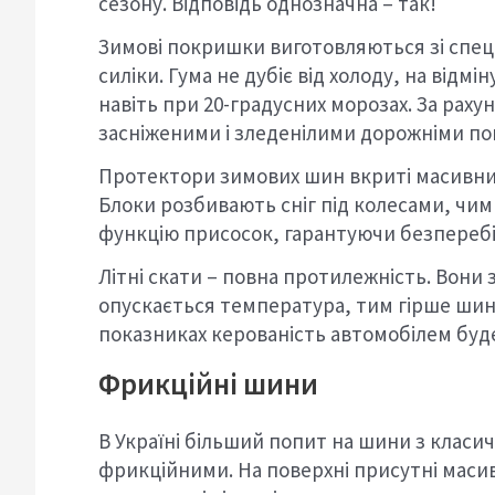
сезону. Відповідь однозначна – так!
Зимові покришки виготовляються зі спец
силіки. Гума не дубіє від холоду, на відмі
навіть при 20-градусних морозах. За раху
засніженими і зледенілими дорожніми п
Протектори зимових шин вкриті масивн
Блоки розбивають сніг під колесами, чим
функцію присосок, гарантуючи безперебі
Літні скати – повна протилежність. Вони 
опускається температура, тим гірше шин
показниках керованість автомобілем буде
Фрикційні шини
В Україні більший попит на шини з клас
фрикційними. На поверхні присутні масив