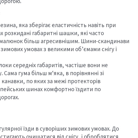
дорогою.
:
зина, яка зберігає еластичність навіть при
 розкидані габаритні шашки, які часто
ь малюнок більш агресивнішим. Шини-скандинави
 зимових умовах з великими об’ємами снігу і
локи середніх габаритів, частіше вони не
Сама гума більш м‘яка, в порівнянні зі
канавки, по яких за межі протекторів
ропейських шинах комфортно їздити по
орогах.
улярної їзди в суворіших зимових умовах. До
встигають очищатися від снігу, і оброблятися