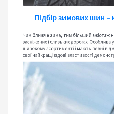
Підбір зимових шин – 
Чим ближче зима, тим більший ажіотаж 
засніжених і слизьких дорогах. Особлива 
широкому асортименті і мають певні відмі
свої найкращі їздові властивості демонстр