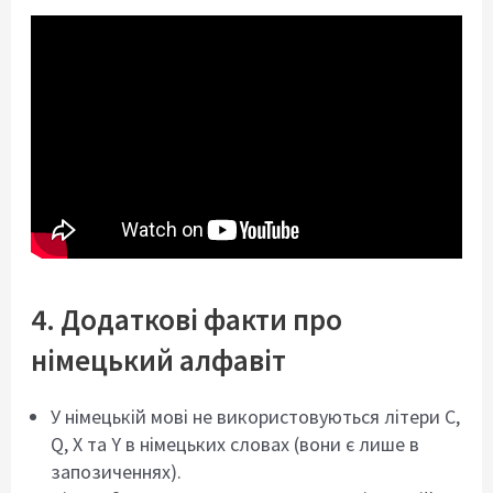
4. Додаткові факти про
німецький алфавіт
У німецькій мові не використовуються літери C,
Q, X та Y в німецьких словах (вони є лише в
запозиченнях).