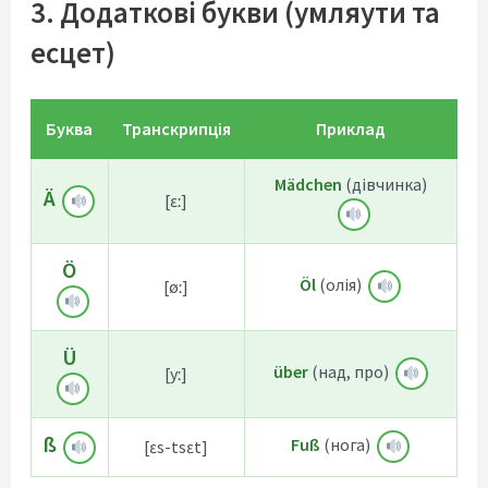
3. Додаткові букви (умляути та
есцет)
Буква
Транскрипція
Приклад
Mädchen
(дівчинка)
Ä
[ɛː]
Ö
Öl
(олія)
[øː]
Ü
über
(над, про)
[yː]
ß
Fuß
(нога)
[ɛs-tsɛt]