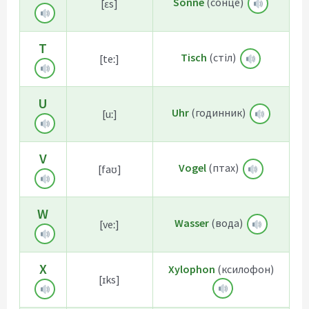
Sonne
(сонце)
[ɛs]
T
Tisch
(стіл)
[teː]
U
Uhr
(годинник)
[uː]
V
Vogel
(птах)
[faʊ]
W
Wasser
(вода)
[veː]
X
Xylophon
(ксилофон)
[ɪks]