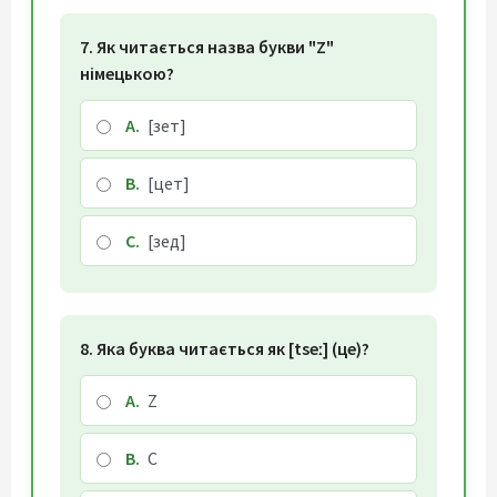
7. Як читається назва букви "Z"
німецькою?
A.
[зет]
B.
[цет]
C.
[зед]
8. Яка буква читається як [tseː] (це)?
A.
Z
B.
C