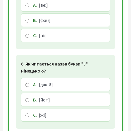
A.
[веː]
B.
[фаʊ]
C.
[віː]
6. Як читається назва букви "J"
німецькою?
A.
[джей]
B.
[йот]
C.
[жі]