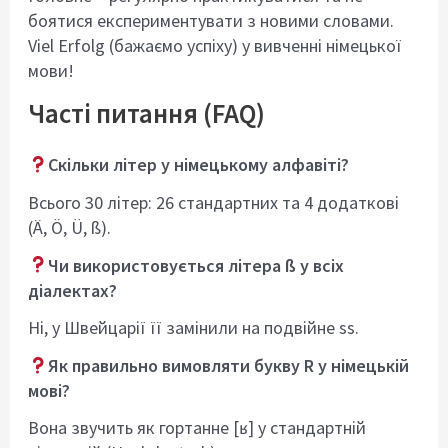
боятися експериментувати з новими словами.
Viel Erfolg (бажаємо успіху) у вивченні німецької
мови!
Часті питання (FAQ)
Скільки літер у німецькому алфавіті?
Всього 30 літер: 26 стандартних та 4 додаткові
(Ä, Ö, Ü, ß).
Чи використовується літера ß у всіх
діалектах?
Ні, у Швейцарії її замінили на подвійне ss.
Як правильно вимовляти букву R у німецькій
мові?
Вона звучить як гортанне [ʁ] у стандартній