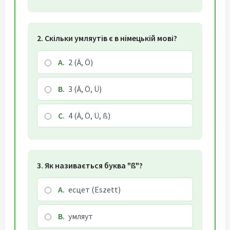
2. Скільки умляутів є в німецькій мові?
A.
2 (Ä, Ö)
B.
3 (Ä, Ö, Ü)
C.
4 (Ä, Ö, Ü, ß)
3. Як називається буква "ß"?
A.
есцет (Eszett)
B.
умляут