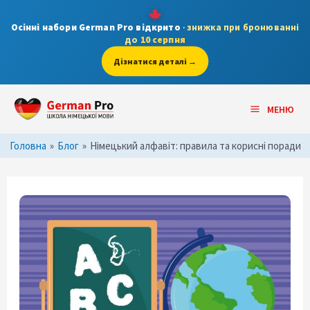
Skip
to
Осінні набори German Pro відкрито
·
знижка при бронюванні
до
10 серпня
content
Дізнатися деталі →
Post
Main
navigation
МЕНЮ
Menu
Головна
»
Блог
»
Німецький алфавіт: правила та корисні поради