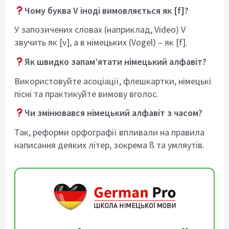
Чому буква V іноді вимовляється як [f]?
У запозичених словах (наприклад, Video) V
звучить як [v], а в німецьких (Vogel) – як [f].
Як швидко запам’ятати німецький алфавіт?
Використовуйте асоціації, флешкартки, німецькі
пісні та практикуйте вимову вголос.
Чи змінювався німецький алфавіт з часом?
Так, реформи орфографії впливали на правила
написання деяких літер, зокрема ß та умляутів.