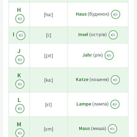
H
Haus
(будинок)
[haː]
I
Insel
(острів)
[iː]
J
Jahr
(рік)
[jɔt]
K
Katze
(кошеня)
[kaː]
L
Lampe
(лампа)
[ɛl]
M
Maus
(миша)
[ɛm]