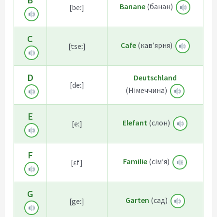
Banane
(банан)
[beː]
C
Cafe
(кав’ярня)
[tseː]
D
Deutschland
[deː]
(Німеччина)
E
Elefant
(слон)
[eː]
F
Familie
(сім’я)
[ɛf]
G
Garten
(сад)
[geː]