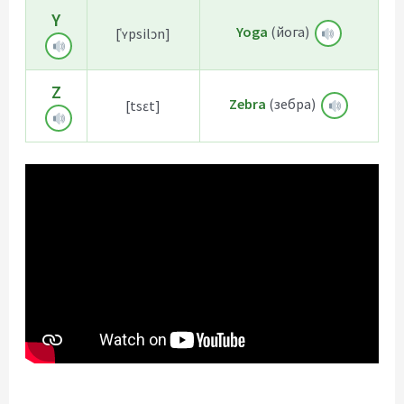
Y
Yoga
(йога)
[ˈʏpsilɔn]
Z
Zebra
(зебра)
[tsɛt]