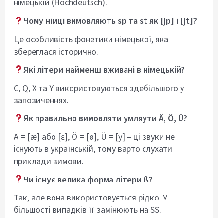
німецькій (Hochdeutsch).
Чому німці вимовляють sp та st як [ʃp] і [ʃt]?
Це особливість фонетики німецької, яка
збереглася історично.
Які літери найменш вживані в німецькій?
C, Q, X та Y використовуються здебільшого у
запозиченнях.
Як правильно вимовляти умляути Ä, Ö, Ü?
Ä = [æ] або [ɛ], Ö = [ø], Ü = [y] – ці звуки не
існують в українській, тому варто слухати
приклади вимови.
Чи існує велика форма літери ß?
Так, але вона використовується рідко. У
більшості випадків її замінюють на SS.