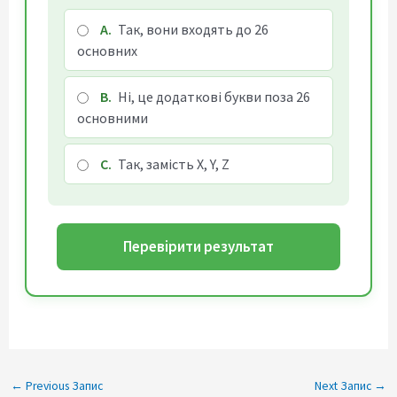
A.
Так, вони входять до 26
основних
B.
Ні, це додаткові букви поза 26
основними
C.
Так, замість X, Y, Z
Перевірити результат
←
Previous Запис
Next Запис
→