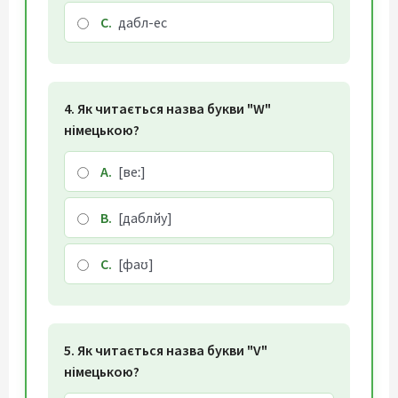
C.
дабл-ес
4. Як читається назва букви "W"
німецькою?
A.
[веː]
B.
[даблйу]
C.
[фаʊ]
5. Як читається назва букви "V"
німецькою?