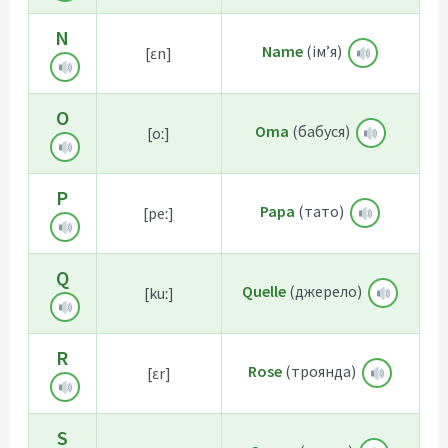
N
Name
(ім’я)
[ɛn]
O
Oma
(бабуся)
[oː]
P
Papa
(тато)
[peː]
Q
Quelle
(джерело)
[kuː]
R
Rose
(троянда)
[ɛr]
S