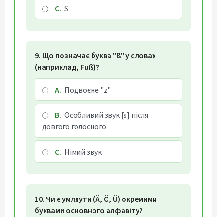
C.
S
9. Що позначає буква "ß" у словах
(наприклад, Fuß)?
A.
Подвоєне "z"
B.
Особливий звук [s] після
довгого голосного
C.
Німий звук
10. Чи є умляути (Ä, Ö, Ü) окремими
буквами основного алфавіту?