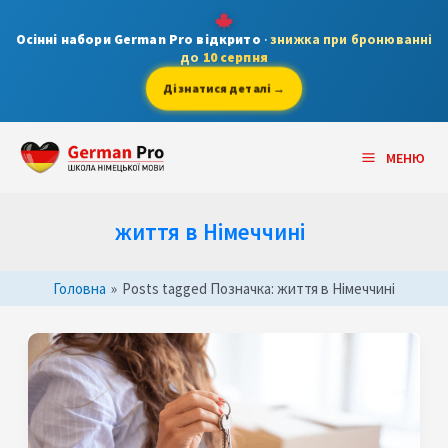
Skip
to
Осінні набори German Pro відкрито
·
знижка при бронюванні
до
10 серпня
content
Дізнатися деталі →
Main
МЕНЮ
Menu
життя в Німеччині
Головна
»
Posts tagged
Позначка:
життя в Німеччині