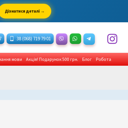
Дізнатися деталі →
7
38 (068) 719 79 01
знання мови
Акція! Подарунок 500 грн.
Блог
Робота