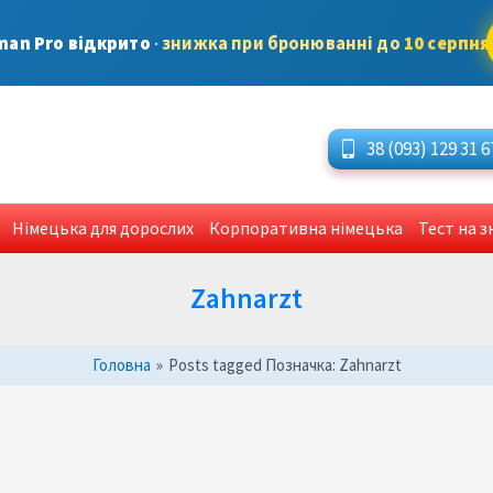
man Pro відкрито
·
знижка при бронюванні до
10 серпня
38 (093) 129 31 6
Німецька для дорослих
Корпоративна німецька
Тест на 
Zahnarzt
Головна
»
Posts tagged
Позначка:
Zahnarzt