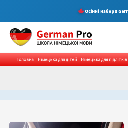
Skip
Осінні набори Ger
to
content
Головна
Німецька для дітей
Німецька для підлітків