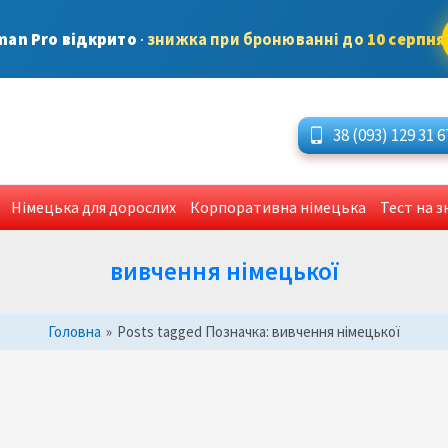
man Pro відкрито
·
знижка при бронюванні до
10 серпня
38 (093) 129 31 6
Німецька для дорослих
Корпоративна німецька
Тест на 
вивчення німецької
Головна
»
Posts tagged
Позначка:
вивчення німецької