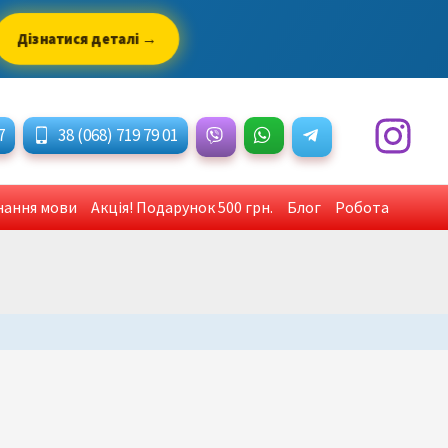
Дізнатися деталі →
7
38 (068) 719 79 01
знання мови
Акція! Подарунок 500 грн.
Блог
Робота