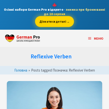
Skip
to
Осінні набори German Pro відкрито
·
знижка при бронюванні
до
10 серпня
content
Дізнатися деталі →
Main
МЕНЮ
Menu
Reflexive Verben
Головна
»
Posts tagged
Позначка:
Reflexive Verben