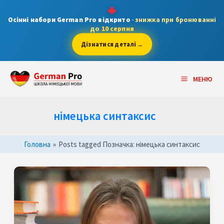
Skip
to
Осінні набори German Pro відкрито
·
знижка при бронюванні
до
10 серпня
content
Дізнатися деталі →
Main
МЕНЮ
Menu
німецька синтаксис
Головна
»
Posts tagged
Позначка:
німецька синтаксис