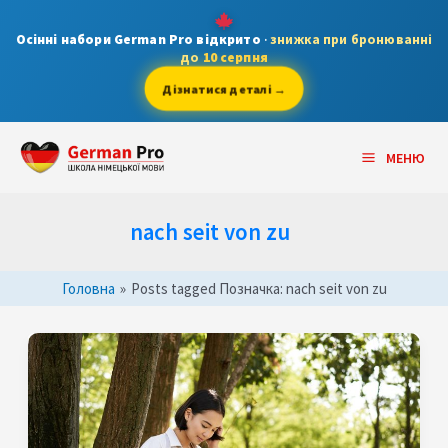
Skip
to
Осінні набори German Pro відкрито
·
знижка при бронюванні
до
10 серпня
content
Дізнатися деталі →
Main
МЕНЮ
Menu
nach seit von zu
Головна
»
Posts tagged
Позначка:
nach seit von zu