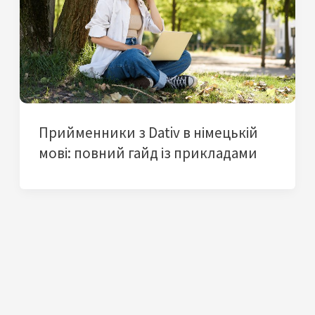
Прийменники з Dativ в німецькій
мові: повний гайд із прикладами