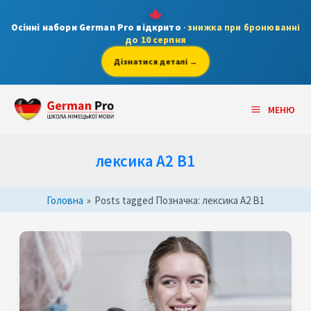
Skip
to
Осінні набори German Pro відкрито
·
знижка при бронюванні
до
10 серпня
content
Дізнатися деталі →
Main
МЕНЮ
Menu
лексика A2 B1
Головна
»
Posts tagged
Позначка:
лексика A2 B1