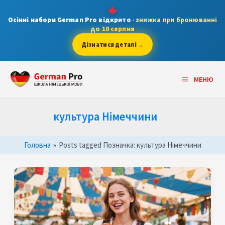
Skip
to
Осінні набори German Pro відкрито
·
знижка при бронюванні
до
10 серпня
content
Дізнатися деталі →
Main
МЕНЮ
Menu
культура Німеччини
Головна
»
Posts tagged
Позначка:
культура Німеччини