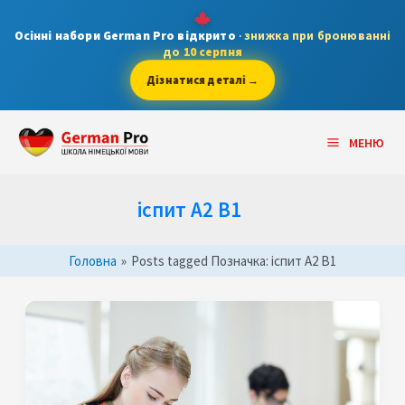
Skip
to
Осінні набори German Pro відкрито
·
знижка при бронюванні
до
10 серпня
content
Дізнатися деталі →
Main
МЕНЮ
Menu
іспит A2 B1
Головна
»
Posts tagged
Позначка:
іспит A2 B1