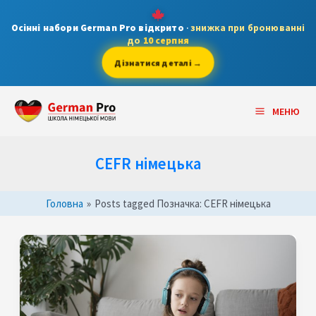
Skip
to
Осінні набори German Pro відкрито
·
знижка при бронюванні
до
10 серпня
content
Дізнатися деталі →
Main
МЕНЮ
Menu
CEFR німецька
Головна
»
Posts tagged
Позначка:
CEFR німецька