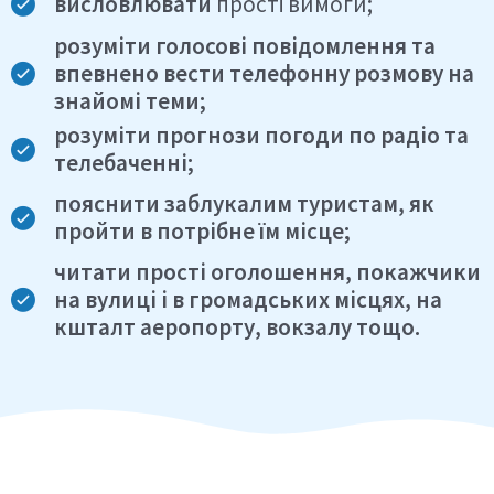
висловлювати
прості вимоги;
розуміти голосові повідомлення та
впевнено вести телефонну розмову на
знайомі теми;
розуміти
прогнози погоди по радіо та
телебаченні;
пояснити заблукалим туристам
, як
пройти в потрібне їм місце;
читати прості оголошення
, покажчики
на вулиці і в громадських місцях, на
кшталт аеропорту, вокзалу тощо.