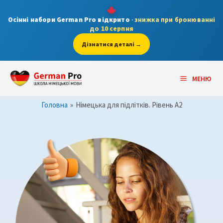
Skip
to
Осінні набори German Pro відкрито
·
знижка при бронюванні
до
10 серпня
content
Дізнатися деталі →
Main
МЕНЮ
Menu
Головна
»
Німецька для підлітків. Рівень А2