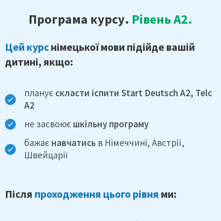
Програма курсу.
Рівень А2.
Цей курс
німецької мови підійде вашій
дитині, якщо:
планує
скласти іспити Start Deutsch A2, Telc
А2
не засвоює
шкільну програму
бажає
навчатись
в Німеччині, Австрії,
Швейцарії
Після
проходження цього рівня
ми: