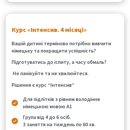
Курс «Інтенсив. 4 місяці»
Вашій дитині терміново потрібно вивчити
німецьку та покращити успішність?
Підготуватись до іспиту, а часу обмаль?
Не панікуйте та не хвилюйтеся.
Рішення є курс
“Інтенсив
“
Для підлітків з
рівнем володіння
німецькою мовою
А1
Група від 4 до 6 осіб.
3 заняття
на тиждень по
60 хв.