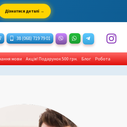
Дізнатися деталі →
7
38 (068) 719 79 01
знання мови
Акція! Подарунок 500 грн.
Блог
Робота