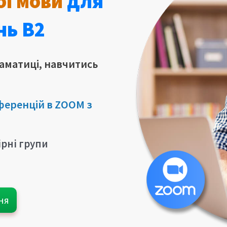
ої мови
для
нь B2
аматиці, навчитись
ференцій в ZOOM з
ірні групи
ня