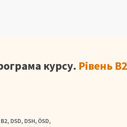
рограма курсу.
Рівень B
 B2, DSD, DSH, ÖSD,