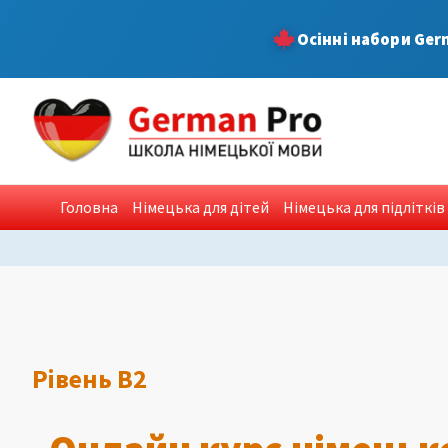
Skip
Осінні набори Ger
to
content
Головна
Німецька для дітей
Німецька для підлітків
Рівень B2