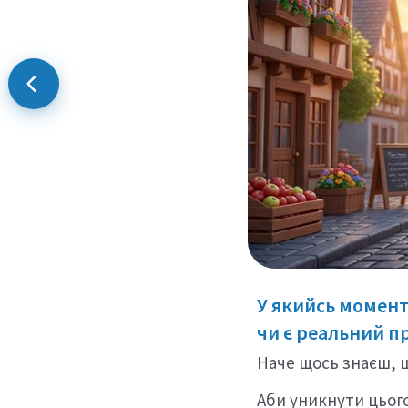
У якийсь момент 
чи є реальний п
Наче щось знаєш, щ
Аби уникнути цього