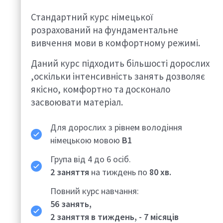
Стандартний курс німецької
розрахований на фундаментальне
вивчення мови в комфортному режимі.
Даний курс підходить більшості дорослих
,оскільки інтенсивність занять дозволяє
якісно, комфортно та досконало
засвоювати матеріал.
Для дорослих з рівнем володіння
німецькою мовою
B1
Група від 4 до 6 осіб.
2 заняття
на тиждень по
80 хв.
Повний курс навчання:
56
занять,
2 заняття в тиждень, - 7
місяців