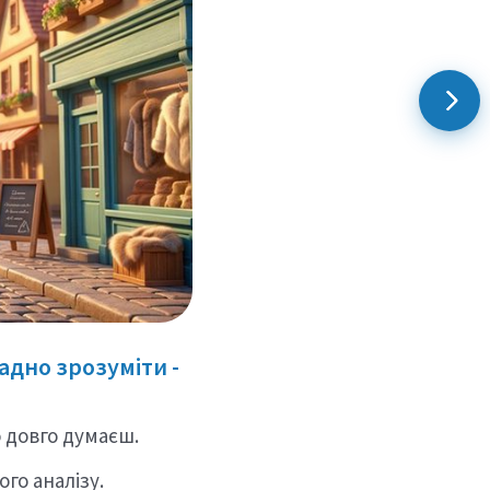
ладно зрозуміти -
 довго думаєш.
го аналізу.