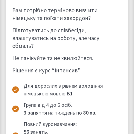
Вам потрібно терміново вивчити
німецьку та поїхати закордон?
Підготуватись до співбесіди,
влаштуватись на роботу, але часу
обмаль?
Не панікуйте та не хвилюйтеся.
Рішення є курс
“Інтенсив”
Для дорослих з рівнем володіння
німецькою мовою
B1
Група від 4 до 6 осіб.
3 заняття
на тиждень по
80 хв.
Повний курс навчання:
56 занять,