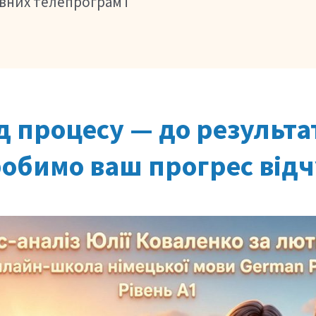
вних телепрограм і
д процесу — до результа
робимо ваш прогрес від