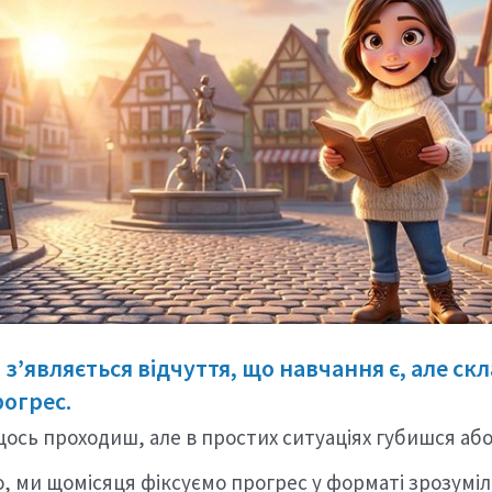
з’являється відчуття, що навчання є, але ск
рогрес.
ось проходиш, але в простих ситуаціях губишся або
, ми щомісяця фіксуємо прогрес у форматі зрозуміло