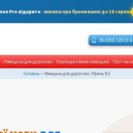
man Pro відкрито
·
знижка при бронюванні до
10 серпня
38 (093) 129 31 6
Німецька для дорослих
Корпоративна німецька
Тест на 
Головна
»
Німецька для дорослих. Рівень B2