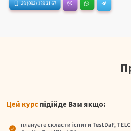
38 (093) 129 31 67
П
Цей курс
підійде Вам якщо:
плануєте
скласти іспити TestDaF, TELC