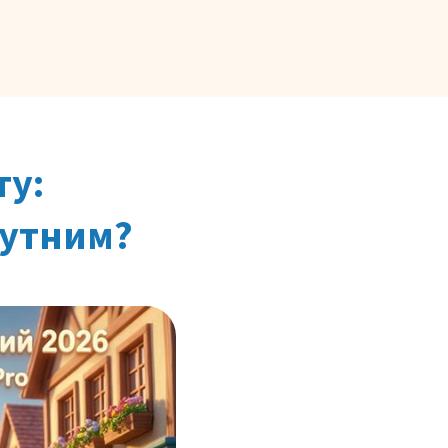
ту:
чутним?