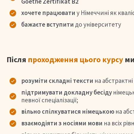
Goethe Zertifikat В2
хочете працювати
у Німеччині як квал
бажаєте вступити
до університету
Після
проходження цього курсу
ми
розуміти складні тексти
на абстрактні
підтримувати докладну бесіду
німець
певної спеціалізації;
вільно спілкуватися німецькою
на абс
взаємодіяти з носіями мови
на всіх рів