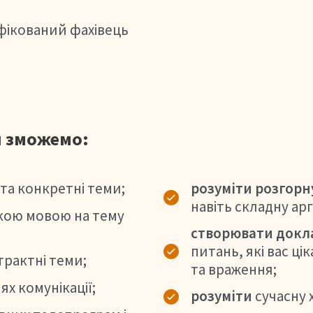
іфікований фахівець
 зможемо:
розуміти розгорн
 та конкретні теми;
навіть складну арг
кою мовою на тему
створювати докла
питань, які вас ц
трактні теми;
та враження;
нях комунікації;
розуміти
сучасну 