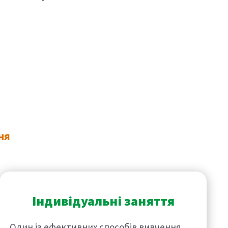
ня
Індивідуальні заняття
Один із ефективних способів вивчення