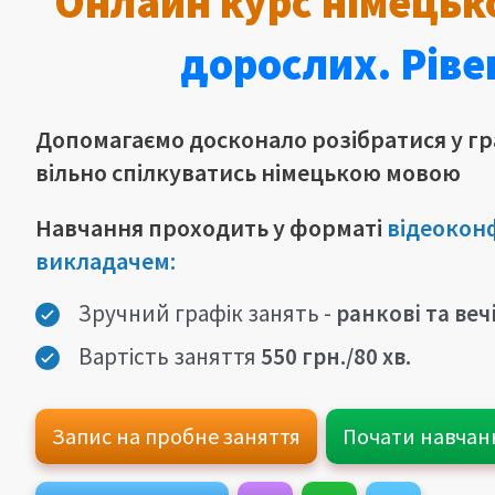
Онлайн курс німецьк
дорослих. Ріве
Допомагаємо досконало розібратися у гр
вільно спілкуватись німецькою мовою
Навчання проходить у форматі
відеокон
викладачем:
Зручний графік занять -
ранкові та веч
Вартість заняття
550 грн./80 хв
.
Запис на пробне заняття
Почати навчан