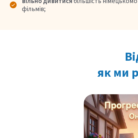
вільно дивитися
більшість німецькомо
фільмів;
Ві
як ми 